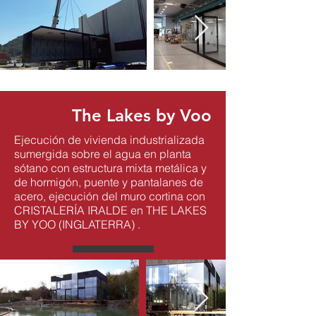
The Lakes by Voo
Ejecución de vivienda industrializada
sumergida
sobre el agua en planta
sótano con
estructura mixta metálica y
de hormigón
, puente y pantalanes de
acero, ejecución del muro cortina con
CRISTALERÍA IRALDE en THE LAKES
BY YOO (INGLATERRA) .